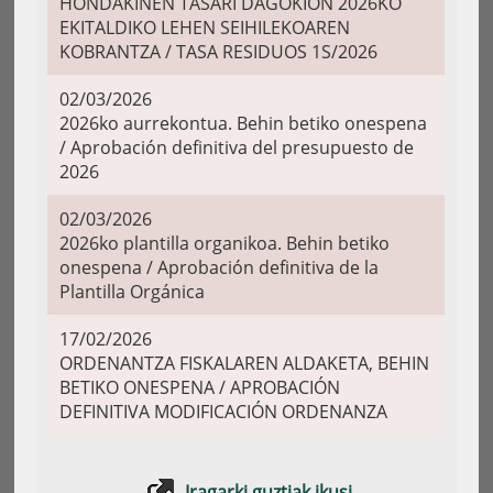
HONDAKINEN TASARI DAGOKION 2026KO
EKITALDIKO LEHEN SEIHILEKOAREN
KOBRANTZA / TASA RESIDUOS 1S/2026
02/03/2026
2026ko aurrekontua. Behin betiko onespena
/ Aprobación definitiva del presupuesto de
2026
02/03/2026
2026ko plantilla organikoa. Behin betiko
onespena / Aprobación definitiva de la
Plantilla Orgánica
17/02/2026
ORDENANTZA FISKALAREN ALDAKETA, BEHIN
BETIKO ONESPENA / APROBACIÓN
DEFINITIVA MODIFICACIÓN ORDENANZA
Iragarki guztiak ikusi