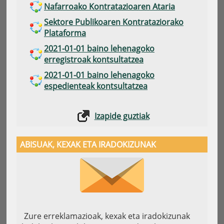
Nafarroako Kontratazioaren Ataria
Sektore Publikoaren Kontrataziorako
Plataforma
2021-01-01 baino lehenagoko
erregistroak kontsultatzea
2021-01-01 baino lehenagoko
espedienteak kontsultatzea
Izapide guztiak
ABISUAK, KEXAK ETA IRADOKIZUNAK
Zure erreklamazioak, kexak eta iradokizunak