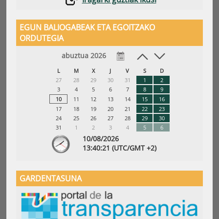
EGUN BALIOGABEAK ETA EGOITZAKO
ORDUTEGIA
abuztua 2026
L
M
X
J
V
S
D
27
28
29
30
31
1
2
3
4
5
6
7
8
9
10
11
12
13
14
15
16
17
18
19
20
21
22
23
24
25
26
27
28
29
30
31
1
2
3
4
5
6
10/08/2026
13:
40
:22
(UTC/GMT +2)
GARDENTASUNA