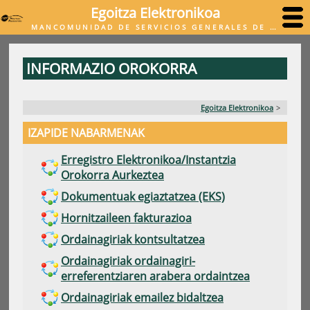
Egoitza Elektronikoa
MANCOMUNIDAD DE SERVICIOS GENERALES DE MALERREKA
INFORMAZIO OROKORRA
Egoitza Elektronikoa
>
IZAPIDE NABARMENAK
Erregistro Elektronikoa/Instantzia
Orokorra Aurkeztea
Dokumentuak egiaztatzea (EKS)
Hornitzaileen fakturazioa
Ordainagiriak kontsultatzea
Ordainagiriak ordainagiri-
erreferentziaren arabera ordaintzea
Ordainagiriak emailez bidaltzea