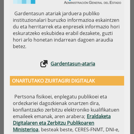
Gardentasun atariak jarduera publiko
instituzionalari buruzko informazioa eskaintzen
du eta herritarrek eta enpresek informazio hori
eskuratzeko eskubidea erabil dezakete, guzti
hori arlo honetan indarrean dagoen araudia
betez.
Gardentasun-ataria
ONARTUTAKO ZIURTAGIRI DIGITALAK
Pertsona fisikoei, enplegatu publikoei eta
ordezkariei dagozkienak onartzen dira,
konfiantzazko zerbitzu elektroniko kualifikatuen
emaileek emanak, aren arabera;
Eraldaketa
Digitalaren eta Zerbitzu Publikoaren
Ministerioa
, besteak beste, CERES-FNMT, DNI-e,