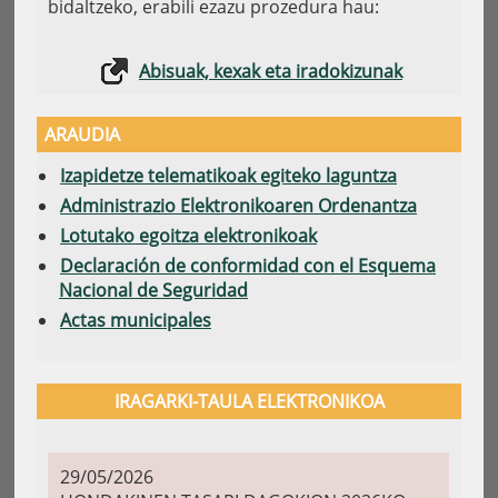
bidaltzeko, erabili ezazu prozedura hau:
Abisuak, kexak eta iradokizunak
ARAUDIA
Izapidetze telematikoak egiteko laguntza
Administrazio Elektronikoaren Ordenantza
Lotutako egoitza elektronikoak
Declaración de conformidad con el Esquema
Nacional de Seguridad
Actas municipales
IRAGARKI-TAULA ELEKTRONIKOA
29/05/2026