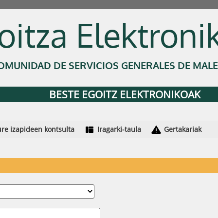
oitza Elektroni
MUNIDAD DE SERVICIOS GENERALES DE MAL
BESTE EGOITZ ELEKTRONIKOAK
re izapideen kontsulta
Iragarki-taula
Gertakariak