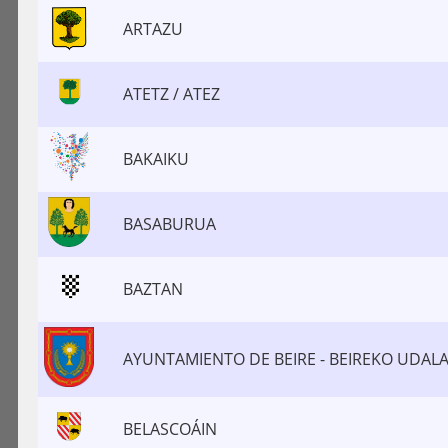
ARTAZU
ATETZ / ATEZ
BAKAIKU
BASABURUA
BAZTAN
AYUNTAMIENTO DE BEIRE - BEIREKO UDAL
BELASCOÁIN