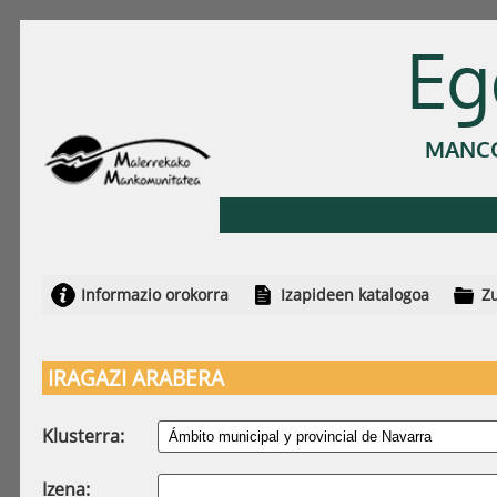
Eg
MANCO
Informazio orokorra
Izapideen katalogoa
Zu
IRAGAZI ARABERA
Klusterra:
Izena: