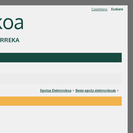
Castellano
Euskara
koa
ERREKA
Egoitza Elektronikoa
>
Beste egoitz elektronikoak
>