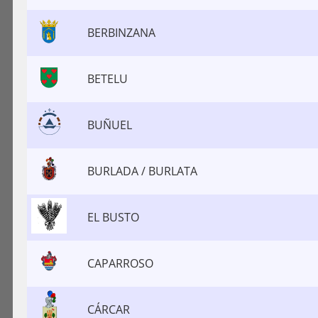
BERBINZANA
BETELU
BUÑUEL
BURLADA / BURLATA
EL BUSTO
CAPARROSO
CÁRCAR