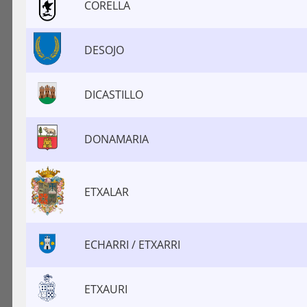
CORELLA
DESOJO
DICASTILLO
DONAMARIA
ETXALAR
ECHARRI / ETXARRI
ETXAURI