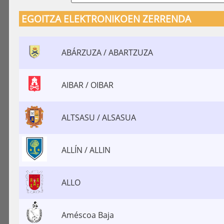
EGOITZA ELEKTRONIKOEN ZERRENDA
ABÁRZUZA / ABARTZUZA
AIBAR / OIBAR
ALTSASU / ALSASUA
ALLÍN / ALLIN
ALLO
Améscoa Baja