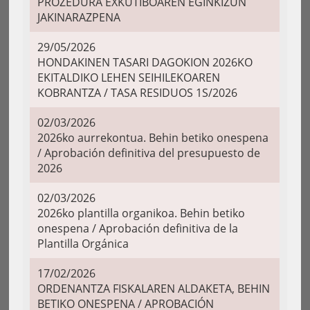
PROZEDURA EXKUTIBOAREN EGINKIZUN
JAKINARAZPENA
29/05/2026
HONDAKINEN TASARI DAGOKION 2026KO
EKITALDIKO LEHEN SEIHILEKOAREN
KOBRANTZA / TASA RESIDUOS 1S/2026
02/03/2026
2026ko aurrekontua. Behin betiko onespena
/ Aprobación definitiva del presupuesto de
2026
02/03/2026
2026ko plantilla organikoa. Behin betiko
onespena / Aprobación definitiva de la
Plantilla Orgánica
17/02/2026
ORDENANTZA FISKALAREN ALDAKETA, BEHIN
BETIKO ONESPENA / APROBACIÓN