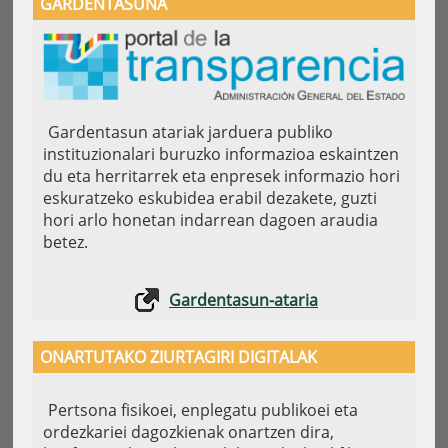
GARDENTASUNA
Gardentasun atariak jarduera publiko
instituzionalari buruzko informazioa eskaintzen
du eta herritarrek eta enpresek informazio hori
eskuratzeko eskubidea erabil dezakete, guzti
hori arlo honetan indarrean dagoen araudia
betez.
Gardentasun-ataria
ONARTUTAKO ZIURTAGIRI DIGITALAK
Pertsona fisikoei, enplegatu publikoei eta
ordezkariei dagozkienak onartzen dira,