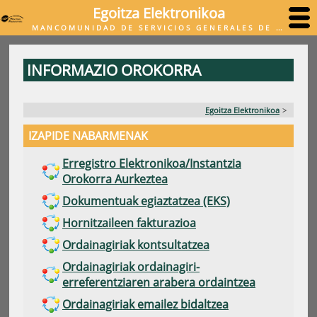
Egoitza Elektronikoa
MANCOMUNIDAD DE SERVICIOS GENERALES DE MALERREKA
INFORMAZIO OROKORRA
Egoitza Elektronikoa
>
IZAPIDE NABARMENAK
Erregistro Elektronikoa/Instantzia
Orokorra Aurkeztea
Dokumentuak egiaztatzea (EKS)
Hornitzaileen fakturazioa
Ordainagiriak kontsultatzea
Ordainagiriak ordainagiri-
erreferentziaren arabera ordaintzea
Ordainagiriak emailez bidaltzea