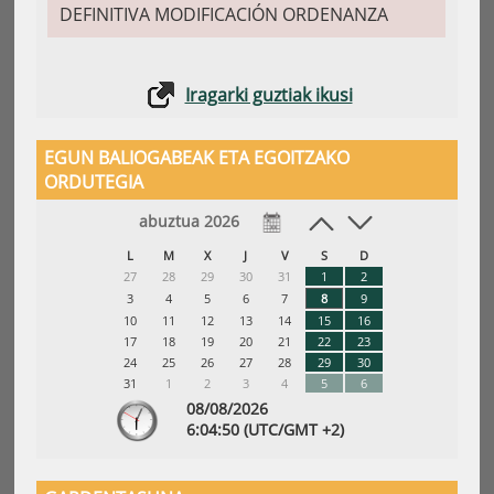
DEFINITIVA MODIFICACIÓN ORDENANZA
Iragarki guztiak ikusi
EGUN BALIOGABEAK ETA EGOITZAKO
ORDUTEGIA
abuztua 2026
L
M
X
J
V
S
D
27
28
29
30
31
1
2
3
4
5
6
7
8
9
10
11
12
13
14
15
16
17
18
19
20
21
22
23
24
25
26
27
28
29
30
31
1
2
3
4
5
6
08/08/2026
6:
04
:51
(UTC/GMT +2)