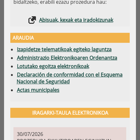
bidaltzeko, erabili ezazu prozedura hau:
Abisuak, kexak eta iradokizunak
ARAUDIA
Izapidetze telematikoak egiteko laguntza
Administrazio Elektronikoaren Ordenantza
Lotutako egoitza elektronikoak
Declaración de conformidad con el Esquema
Nacional de Seguridad
Actas municipales
IRAGARKI-TAULA ELEKTRONIKOA
30/07/2026