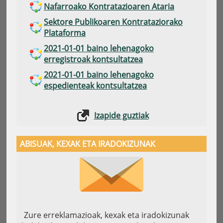
Nafarroako Kontratazioaren Ataria
Sektore Publikoaren Kontrataziorako
Plataforma
2021-01-01 baino lehenagoko
erregistroak kontsultatzea
2021-01-01 baino lehenagoko
espedienteak kontsultatzea
Izapide guztiak
ABISUAK, KEXAK ETA IRADOKIZUNAK
Zure erreklamazioak, kexak eta iradokizunak